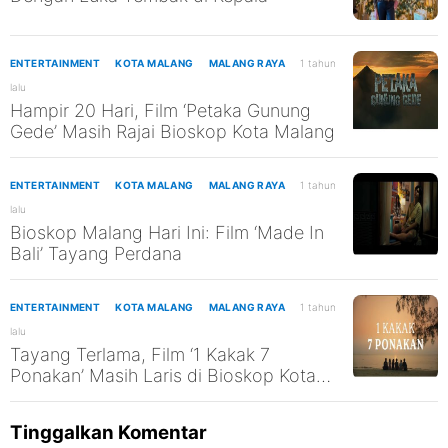
ENTERTAINMENT
KOTA MALANG
MALANG RAYA
1 tahun
lalu
Hampir 20 Hari, Film ‘Petaka Gunung
Gede’ Masih Rajai Bioskop Kota Malang
ENTERTAINMENT
KOTA MALANG
MALANG RAYA
1 tahun
lalu
Bioskop Malang Hari Ini: Film ‘Made In
Bali’ Tayang Perdana
ENTERTAINMENT
KOTA MALANG
MALANG RAYA
1 tahun
lalu
Tayang Terlama, Film ‘1 Kakak 7
Ponakan’ Masih Laris di Bioskop Kota
Malang
Tinggalkan Komentar