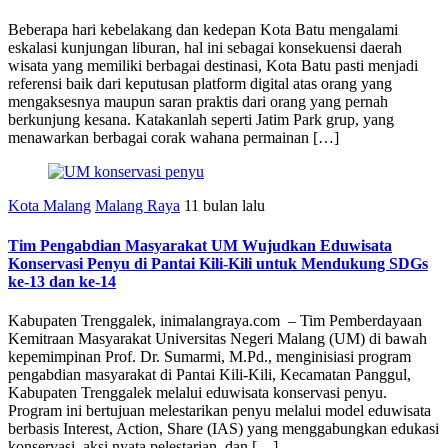
Beberapa hari kebelakang dan kedepan Kota Batu mengalami
eskalasi kunjungan liburan, hal ini sebagai konsekuensi daerah
wisata yang memiliki berbagai destinasi, Kota Batu pasti menjadi
referensi baik dari keputusan platform digital atas orang yang
mengaksesnya maupun saran praktis dari orang yang pernah
berkunjung kesana. Katakanlah seperti Jatim Park grup, yang
menawarkan berbagai corak wahana permainan […]
Kota Malang
Malang Raya
11 bulan lalu
Tim Pengabdian Masyarakat UM Wujudkan Eduwisata
Konservasi Penyu di Pantai Kili-Kili untuk Mendukung SDGs
ke-13 dan ke-14
Kabupaten Trenggalek, inimalangraya.com – Tim Pemberdayaan
Kemitraan Masyarakat Universitas Negeri Malang (UM) di bawah
kepemimpinan Prof. Dr. Sumarmi, M.Pd., menginisiasi program
pengabdian masyarakat di Pantai Kili-Kili, Kecamatan Panggul,
Kabupaten Trenggalek melalui eduwisata konservasi penyu.
Program ini bertujuan melestarikan penyu melalui model eduwisata
berbasis Interest, Action, Share (IAS) yang menggabungkan edukasi
konservasi, aksi nyata pelestarian, dan […]