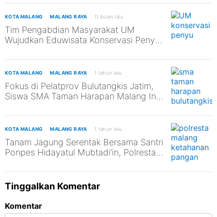
KOTA MALANG
MALANG RAYA
11 bulan lalu
Tim Pengabdian Masyarakat UM
Wujudkan Eduwisata Konservasi Penyu
di Pantai Kili-Kili untuk Mendukung
SDGs ke-13 dan ke-14
KOTA MALANG
MALANG RAYA
1 tahun lalu
Fokus di Pelatprov Bulutangkis Jatim,
Siswa SMA Taman Harapan Malang Ini
Tak Abaikan Pendidikan
KOTA MALANG
MALANG RAYA
1 tahun lalu
Tanam Jagung Serentak Bersama Santri
Ponpes Hidayatul Mubtadi’in, Polresta
Malang Kota Dukung Ketahanan
Pangan Nasional
Tinggalkan Komentar
Komentar