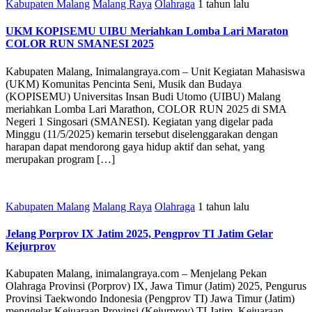
Kabupaten Malang
Malang Raya
Olahraga
1 tahun lalu
UKM KOPISEMU UIBU Meriahkan Lomba Lari Maraton
COLOR RUN SMANESI 2025
Kabupaten Malang, Inimalangraya.com – Unit Kegiatan Mahasiswa
(UKM) Komunitas Pencinta Seni, Musik dan Budaya
(KOPISEMU) Universitas Insan Budi Utomo (UIBU) Malang
meriahkan Lomba Lari Marathon, COLOR RUN 2025 di SMA
Negeri 1 Singosari (SMANESI). Kegiatan yang digelar pada
Minggu (11/5/2025) kemarin tersebut diselenggarakan dengan
harapan dapat mendorong gaya hidup aktif dan sehat, yang
merupakan program […]
Kabupaten Malang
Malang Raya
Olahraga
1 tahun lalu
Jelang Porprov IX Jatim 2025, Pengprov TI Jatim Gelar
Kejurprov
Kabupaten Malang, inimalangraya.com – Menjelang Pekan
Olahraga Provinsi (Porprov) IX, Jawa Timur (Jatim) 2025, Pengurus
Provinsi Taekwondo Indonesia (Pengprov TI) Jawa Timur (Jatim)
menggelar Kejuaraan Provinsi (Kejurprov) TI Jatim. Kejuaraan