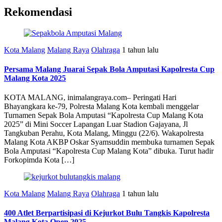
Rekomendasi
Kota Malang
Malang Raya
Olahraga
1 tahun lalu
Persama Malang Juarai Sepak Bola Amputasi Kapolresta Cup
Malang Kota 2025
KOTA MALANG, inimalangraya.com– Peringati Hari
Bhayangkara ke-79, Polresta Malang Kota kembali menggelar
Turnamen Sepak Bola Amputasi “Kapolresta Cup Malang Kota
2025” di Mini Soccer Lapangan Luar Stadion Gajayana, Jl
Tangkuban Perahu, Kota Malang, Minggu (22/6). Wakapolresta
Malang Kota AKBP Oskar Syamsuddin membuka turnamen Sepak
Bola Amputasi “Kapolresta Cup Malang Kota” dibuka. Turut hadir
Forkopimda Kota […]
Kota Malang
Malang Raya
Olahraga
1 tahun lalu
400 Atlet Berpartisipasi di Kejurkot Bulu Tangkis Kapolresta
Malang Kota Open 2025