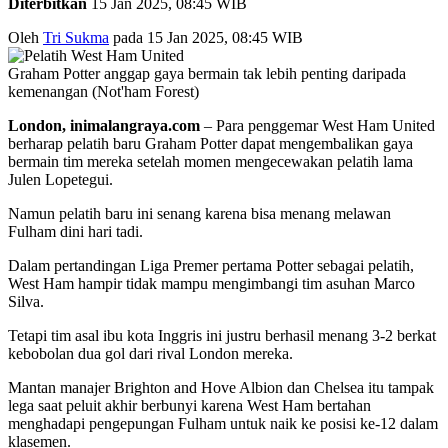
Diterbitkan
15 Jan 2025, 08:45 WIB
Oleh
Tri Sukma
pada 15 Jan 2025, 08:45 WIB
Graham Potter anggap gaya bermain tak lebih penting daripada
kemenangan (Not'ham Forest)
London, inimalangraya.com
– Para penggemar West Ham United
berharap pelatih baru Graham Potter dapat mengembalikan gaya
bermain tim mereka setelah momen mengecewakan pelatih lama
Julen Lopetegui.
Namun pelatih baru ini senang karena bisa menang melawan
Fulham dini hari tadi.
Dalam pertandingan Liga Premer pertama Potter sebagai pelatih,
West Ham hampir tidak mampu mengimbangi tim asuhan Marco
Silva.
Tetapi tim asal ibu kota Inggris ini justru berhasil menang 3-2 berkat
kebobolan dua gol dari rival London mereka.
Mantan manajer Brighton and Hove Albion dan Chelsea itu tampak
lega saat peluit akhir berbunyi karena West Ham bertahan
menghadapi pengepungan Fulham untuk naik ke posisi ke-12 dalam
klasemen.