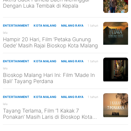
Dengan Luka Tembak di Kepala
ENTERTAINMENT
KOTA MALANG
MALANG RAYA
1 tahun
lalu
Hampir 20 Hari, Film ‘Petaka Gunung
Gede’ Masih Rajai Bioskop Kota Malang
ENTERTAINMENT
KOTA MALANG
MALANG RAYA
1 tahun
lalu
Bioskop Malang Hari Ini: Film ‘Made In
Bali’ Tayang Perdana
ENTERTAINMENT
KOTA MALANG
MALANG RAYA
1 tahun
lalu
Tayang Terlama, Film ‘1 Kakak 7
Ponakan’ Masih Laris di Bioskop Kota
Malang