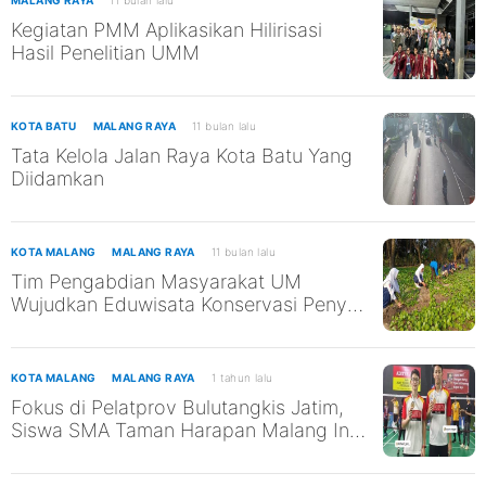
Kegiatan PMM Aplikasikan Hilirisasi
Hasil Penelitian UMM
KOTA BATU
MALANG RAYA
11 bulan lalu
Tata Kelola Jalan Raya Kota Batu Yang
Diidamkan
KOTA MALANG
MALANG RAYA
11 bulan lalu
Tim Pengabdian Masyarakat UM
Wujudkan Eduwisata Konservasi Penyu
di Pantai Kili-Kili untuk Mendukung
SDGs ke-13 dan ke-14
KOTA MALANG
MALANG RAYA
1 tahun lalu
Fokus di Pelatprov Bulutangkis Jatim,
Siswa SMA Taman Harapan Malang Ini
Tak Abaikan Pendidikan