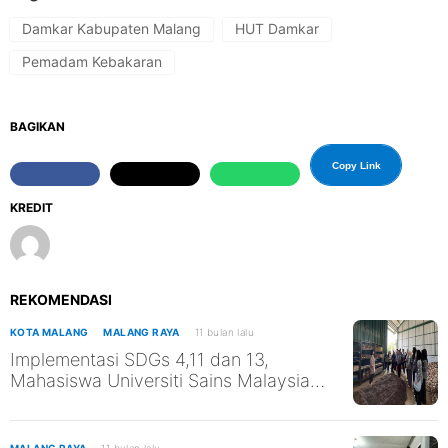
Damkar Kabupaten Malang
HUT Damkar
Pemadam Kebakaran
BAGIKAN
Copy Link
KREDIT
REKOMENDASI
KOTA MALANG
MALANG RAYA
11 bulan lalu
Implementasi SDGs 4,11 dan 13,
Mahasiswa Universiti Sains Malaysia
Kunjungi TPST Edukasi UM
MALANG RAYA
11 bulan lalu