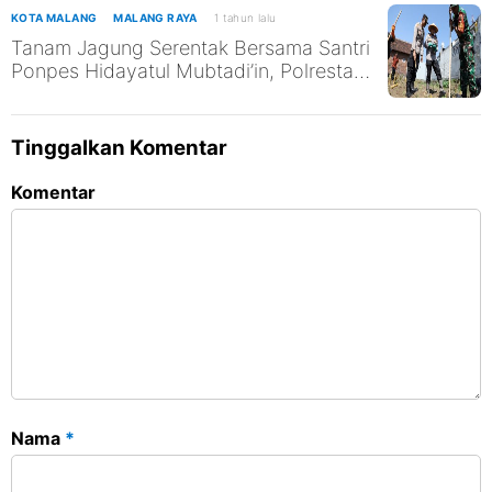
KOTA MALANG
MALANG RAYA
1 tahun lalu
Tanam Jagung Serentak Bersama Santri
Ponpes Hidayatul Mubtadi’in, Polresta
Malang Kota Dukung Ketahanan
Pangan Nasional
Tinggalkan Komentar
Komentar
Nama
*