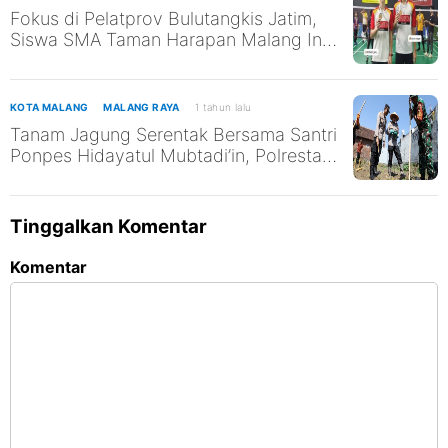
Fokus di Pelatprov Bulutangkis Jatim,
Siswa SMA Taman Harapan Malang Ini
Tak Abaikan Pendidikan
KOTA MALANG
MALANG RAYA
1 tahun lalu
Tanam Jagung Serentak Bersama Santri
Ponpes Hidayatul Mubtadi’in, Polresta
Malang Kota Dukung Ketahanan
Pangan Nasional
Tinggalkan Komentar
Komentar