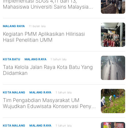
Implementasi SDGs 4,11 dan 13,
Mahasiswa Universiti Sains Malaysia
Kunjungi TPST Edukasi UM
MALANG RAYA
11 bulan lalu
Kegiatan PMM Aplikasikan Hilirisasi
Hasil Penelitian UMM
KOTA BATU
MALANG RAYA
1 tahun lalu
Tata Kelola Jalan Raya Kota Batu Yang
Diidamkan
KOTA MALANG
MALANG RAYA
1 tahun lalu
Tim Pengabdian Masyarakat UM
Wujudkan Eduwisata Konservasi Penyu
di Pantai Kili-Kili untuk Mendukung
SDGs ke-13 dan ke-14
KOTA MALANG
MALANG RAYA
1 tahun lalu