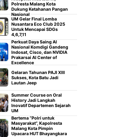
Polresta Malang Kota
Dukung Ketahanan Pangan
Nasional
UM Gelar Final Lomba
Nusantara Eco Club 2025
Untuk Mencapai SDGs
4,6,7,11
Perkuat Daya Saing AI
Nasional Komdigi Gandeng
Indosat, Cisco, dan NVIDIA
Prakarsai AI Center of
Excellence
Gelaran Tahunan PAJI XIII
Sukses, Kota Batu Jadi
Lautan Jeep
Summer Course on Oral
History Jadi Langkah
Inovatif Departemen Sejarah
UM
Bertema “Polri untuk
Masyarakat”, Kapolresta
Malang Kota Pimpin
Upacara HUT Bhayangkara