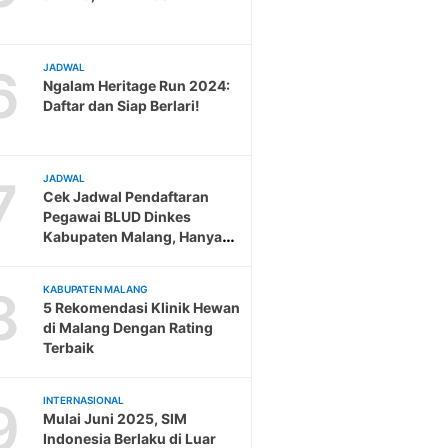
6
JADWAL
Ngalam Heritage Run 2024:
Daftar dan Siap Berlari!
7
JADWAL
Cek Jadwal Pendaftaran
Pegawai BLUD Dinkes
Kabupaten Malang, Hanya
Sampai 19 Februari
8
KABUPATEN MALANG
5 Rekomendasi Klinik Hewan
di Malang Dengan Rating
Terbaik
9
INTERNASIONAL
Mulai Juni 2025, SIM
Indonesia Berlaku di Luar