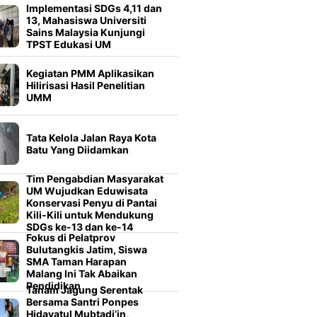
Implementasi SDGs 4,11 dan
13, Mahasiswa Universiti
Sains Malaysia Kunjungi
TPST Edukasi UM
Kegiatan PMM Aplikasikan
Hilirisasi Hasil Penelitian
UMM
Tata Kelola Jalan Raya Kota
Batu Yang Diidamkan
Tim Pengabdian Masyarakat
UM Wujudkan Eduwisata
Konservasi Penyu di Pantai
Kili-Kili untuk Mendukung
SDGs ke-13 dan ke-14
Fokus di Pelatprov
Bulutangkis Jatim, Siswa
SMA Taman Harapan
Malang Ini Tak Abaikan
Pendidikan
Tanam Jagung Serentak
Bersama Santri Ponpes
Hidayatul Mubtadi’in,