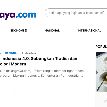
Search
for:
EKONOMI
NASIONAL
INTERNASIONAL
POPUL
N
NASIONAL
1 tahun lalu
k Indonesia 4.0, Gabungkan Tradisi dan
ologi Modern
a, inimalangraya.com,- Dalam rangka memperingati enam
program Making Indonesia, Kementerian Perindustrian
perin) telah memperkenalkan batik motif Indonesia 4.0.
ini merupakan hasil kerja sama antara Balai Besar
rdisasi dan Pelayanan Jasa Industri Kerajinan dan Batik
IKB) Yogyakarta dan IKM Guru Batik Indonesia. Desain batik
nampilkan motif unik yang menggabungkan unsur tradisional
n sentuhan […]