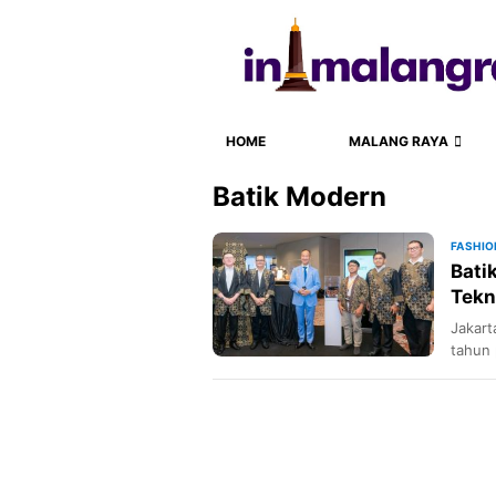
HOME
MALANG RAYA
Batik Modern
FASHIO
Bati
Tekn
Jakart
tahun 
(Kemen
Batik 
Standa
(BBSPJ
ini me
denga