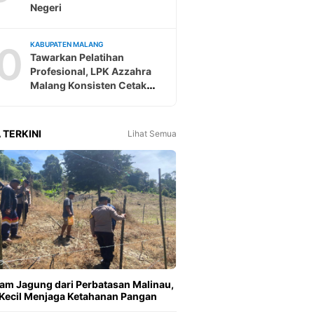
Negeri
0
KABUPATEN MALANG
Tawarkan Pelatihan
Profesional, LPK Azzahra
Malang Konsisten Cetak
Tenaga Kerja Ke Jepang
 TERKINI
Lihat Semua
m Jagung dari Perbatasan Malinau,
Kecil Menjaga Ketahanan Pangan