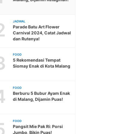
2
JADWAL
Parade Batu Art Flower
Carnival 2024, Catat Jadwal
dan Rutenya!
3
FOOD
5 Rekomendasi Tempat
Siomay Enak di Kota Malang
4
FOOD
Berburu 5 Bubur Ayam Enak
di Malang, Dijamin Puas!
5
FOOD
Pangsit Mie Pak Ri: Porsi
Jumbo, Bikin Puas!