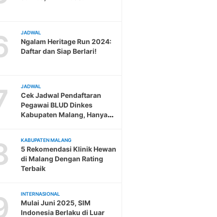
6
JADWAL
Ngalam Heritage Run 2024:
Daftar dan Siap Berlari!
7
JADWAL
Cek Jadwal Pendaftaran
Pegawai BLUD Dinkes
Kabupaten Malang, Hanya
Sampai 19 Februari
8
KABUPATEN MALANG
5 Rekomendasi Klinik Hewan
di Malang Dengan Rating
Terbaik
9
INTERNASIONAL
Mulai Juni 2025, SIM
Indonesia Berlaku di Luar