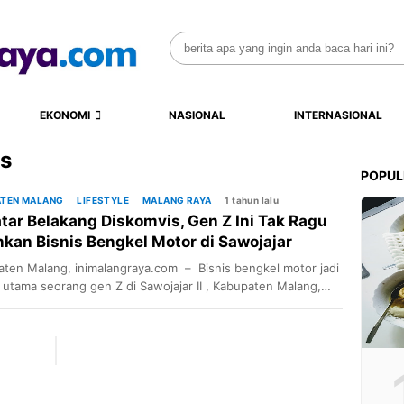
Search
for:
EKONOMI
NASIONAL
INTERNASIONAL
is
POPUL
ATEN MALANG
LIFESTYLE
MALANG RAYA
1 tahun lalu
atar Belakang Diskomvis, Gen Z Ini Tak Ragu
nkan Bisnis Bengkel Motor di Sawojajar
ang
ten Malang, inimalangraya.com – Bisnis bengkel motor jadi
n utama seorang gen Z di Sawojajar II , Kabupaten Malang,
ozalino Wijaya. Padahal ia memiliki latar belakang pendidika
ang adalah desain komunikasi visual. Memang, dia saat ini
ngkan bengkel motor Yestosa yang populer di kawasan
jar 2 Malang, tepatnya di Jalan Jembawan. “Bengkel ini […]