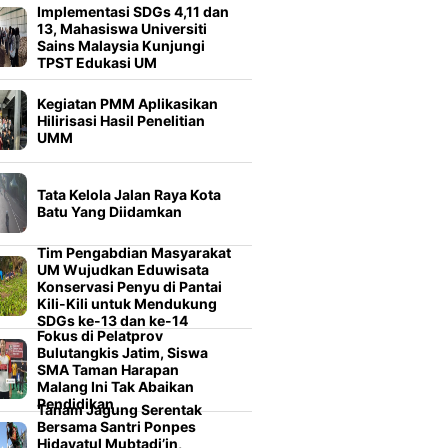
Implementasi SDGs 4,11 dan
13, Mahasiswa Universiti
Sains Malaysia Kunjungi
TPST Edukasi UM
Kegiatan PMM Aplikasikan
Hilirisasi Hasil Penelitian
UMM
Tata Kelola Jalan Raya Kota
Batu Yang Diidamkan
Tim Pengabdian Masyarakat
UM Wujudkan Eduwisata
Konservasi Penyu di Pantai
Kili-Kili untuk Mendukung
SDGs ke-13 dan ke-14
Fokus di Pelatprov
Bulutangkis Jatim, Siswa
SMA Taman Harapan
Malang Ini Tak Abaikan
Pendidikan
Tanam Jagung Serentak
Bersama Santri Ponpes
Hidayatul Mubtadi’in,