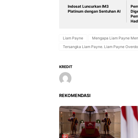
Indosat Luncurkan IM3
Pem
Platinum dengan Sentuhan AI
Dig
Pem
Had
Liam Payne
Mengapa Liam Payne Men
Tersangka Liam Payne. Liam Payne Overdo
KREDIT
REKOMENDASI