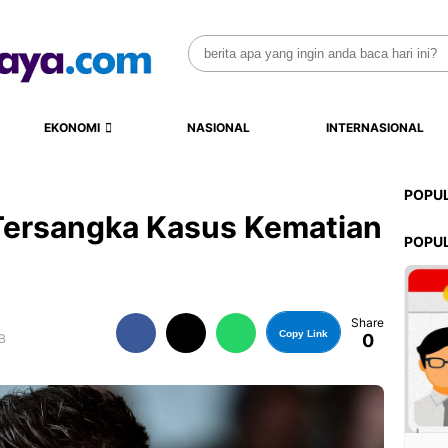
Search
for:
EKONOMI
NASIONAL
INTERNASIONAL
POPU
Tersangka Kasus Kematian
POPU
Share
Copy Link
0
B