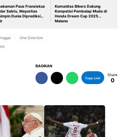
akaman Paus Fransiskus
Komunitas Bikers Dukung
elar Sabtu, Mayoritas
Kompetisi Pembalap Muda di
impin Dunia Diprediksi
Honda Dream Cup 2025
ir
Malang
inggal
One Direction
sis
BAGIKAN
Share
Copy Link
0