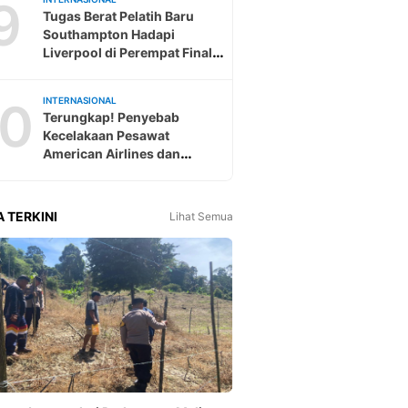
9
Tugas Berat Pelatih Baru
Southampton Hadapi
Liverpool di Perempat Final
Piala EFL
10
INTERNASIONAL
Terungkap! Penyebab
Kecelakaan Pesawat
American Airlines dan
Helikopter Tentara AS
A TERKINI
Lihat Semua