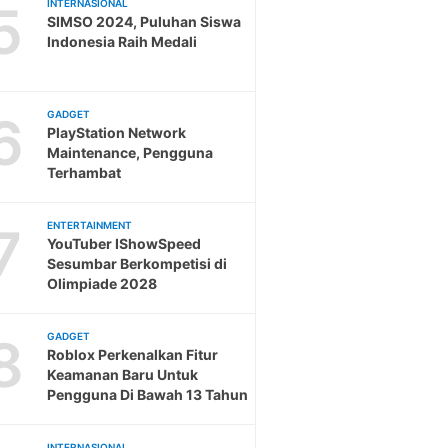
5
INTERNASIONAL
SIMSO 2024, Puluhan Siswa
Indonesia Raih Medali
6
GADGET
PlayStation Network
Maintenance, Pengguna
Terhambat
7
ENTERTAINMENT
YouTuber IShowSpeed
Sesumbar Berkompetisi di
Olimpiade 2028
8
GADGET
Roblox Perkenalkan Fitur
Keamanan Baru Untuk
Pengguna Di Bawah 13 Tahun
INTERNASIONAL