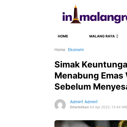
HOME
MALANG RAYA
Home
Ekonomi
Simak Keuntunga
Menabung Emas W
Sebelum Menyes
Admin1 Admin1
Diterbitkan
04 Apr 2023, 13:44 WI