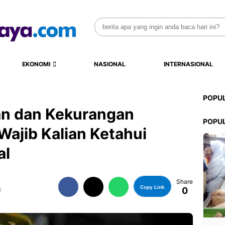
Search
for:
EKONOMI
NASIONAL
INTERNASIONAL
POPU
n dan Kekurangan
POPU
ajib Kalian Ketahui
al
Share
Copy Link
0
B