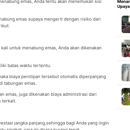
menabung emas, Anda tentu akan menemukan sisi
Menan
Upaya
enabung emas supaya mengerti dengan risiko dari
ikut:
a kali untuk menabung emas, Anda akan dikenakan
liki batas waktu tertentu.
aka biaya penitipan tersebut otomatis diperpanjang
di tabungan emas.
an emas, juga dikenakan biaya administrasi dari
 terkait.
stasi jangka panjang,sehingga bagi Anda yang ingin
singkat, cara ini dirasa kurang tepat.