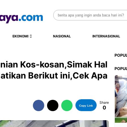
Search
for:
EKONOMI
NASIONAL
INTERNASIONAL
POPU
nian Kos-kosan,Simak Hal
POPU
atikan Berikut ini,Cek Apa
Share
Copy Link
0