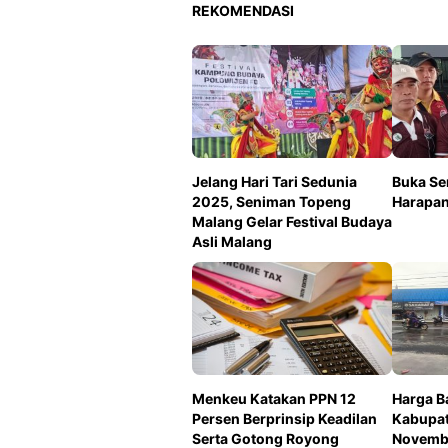
REKOMENDASI
Jelang Hari Tari Sedunia
Buka Se
2025, Seniman Topeng
Harapan 
Malang Gelar Festival Budaya
Asli Malang
Menkeu Katakan PPN 12
Harga B
Persen Berprinsip Keadilan
Kabupat
Serta Gotong Royong
Novemb