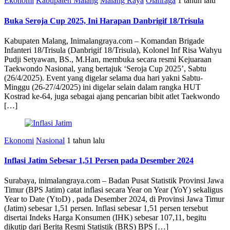
Ekonomi
Kabupaten Malang
Malang Raya
Olahraga
1 tahun lalu
Buka Seroja Cup 2025, Ini Harapan Danbrigif 18/Trisula
Kabupaten Malang, Inimalangraya.com – Komandan Brigade
Infanteri 18/Trisula (Danbrigif 18/Trisula), Kolonel Inf Risa Wahyu
Pudji Setyawan, BS., M.Han, membuka secara resmi Kejuaraan
Taekwondo Nasional, yang bertajuk ‘Seroja Cup 2025’, Sabtu
(26/4/2025). Event yang digelar selama dua hari yakni Sabtu-
Minggu (26-27/4/2025) ini digelar selain dalam rangka HUT
Kostrad ke-64, juga sebagai ajang pencarian bibit atlet Taekwondo
[…]
Ekonomi
Nasional
1 tahun lalu
Inflasi Jatim Sebesar 1,51 Persen pada Desember 2024
Surabaya, inimalangraya.com – Badan Pusat Statistik Provinsi Jawa
Timur (BPS Jatim) catat inflasi secara Year on Year (YoY) sekaligus
Year to Date (YtoD) , pada Desember 2024, di Provinsi Jawa Timur
(Jatim) sebesar 1,51 persen. Inflasi sebesar 1,51 persen tersebut
disertai Indeks Harga Konsumen (IHK) sebesar 107,11, begitu
dikutip dari Berita Resmi Statistik (BRS) BPS […]