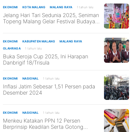
EKONOMI
KOTA MALANG
MALANG RAYA
1 tahun lalu
Jelang Hari Tari Sedunia 2025, Seniman
Topeng Malang Gelar Festival Budaya
Asli Malang
EKONOMI
KABUPATEN MALANG
MALANG RAYA
OLAHRAGA
1 tahun lalu
Buka Seroja Cup 2025, Ini Harapan
Danbrigif 18/Trisula
EKONOMI
NASIONAL
1 tahun lalu
Inflasi Jatim Sebesar 1,51 Persen pada
Desember 2024
EKONOMI
NASIONAL
1 tahun lalu
Menkeu Katakan PPN 12 Persen
Berprinsip Keadilan Serta Gotong