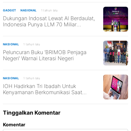
Menjinakkan Kelud”
GADGET
NASIONAL
1 tahun lalu
Dukungan Indosat Lewat AI Berdaulat,
Indonesia Punya LLM 70 Miliar
Parameter
NASIONAL
1 tahun lalu
Peluncuran Buku ‘BRIMOB Penjaga
Negeri’ Warnai Literasi Negeri
NASIONAL
1 tahun lalu
IOH Hadirkan Tri Ibadah Untuk
Kenyamanan Berkomunikasi Saat
Umrah dan Haji 2025
Tinggalkan Komentar
Komentar