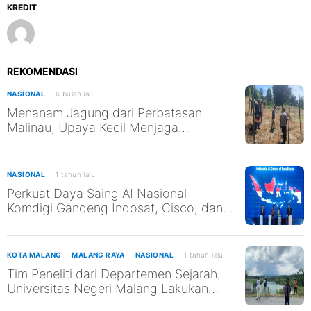
KREDIT
REKOMENDASI
NASIONAL
6 bulan lalu
Menanam Jagung dari Perbatasan
Malinau, Upaya Kecil Menjaga
Ketahanan Pangan
NASIONAL
1 tahun lalu
Perkuat Daya Saing AI Nasional
Komdigi Gandeng Indosat, Cisco, dan
NVIDIA Prakarsai AI Center of
Excellence
KOTA MALANG
MALANG RAYA
NASIONAL
1 tahun lalu
Tim Peneliti dari Departemen Sejarah,
Universitas Negeri Malang Lakukan
Riset Tentang “Cara Orang Belanda