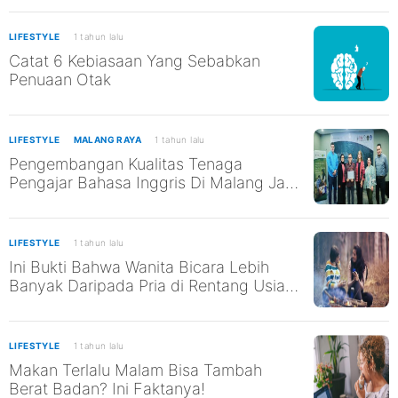
2025 Malang
LIFESTYLE
1 tahun lalu
Catat 6 Kebiasaan Yang Sebabkan
Penuaan Otak
LIFESTYLE
MALANG RAYA
1 tahun lalu
Pengembangan Kualitas Tenaga
Pengajar Bahasa Inggris Di Malang Jadi
Kepedulian Guru Besar Ma Chung Ini
LIFESTYLE
1 tahun lalu
Ini Bukti Bahwa Wanita Bicara Lebih
Banyak Daripada Pria di Rentang Usia
Berapapun
LIFESTYLE
1 tahun lalu
Makan Terlalu Malam Bisa Tambah
Berat Badan? Ini Faktanya!