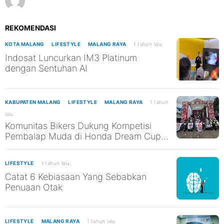
REKOMENDASI
KOTA MALANG
LIFESTYLE
MALANG RAYA
1 tahun lalu
Indosat Luncurkan IM3 Platinum
dengan Sentuhan AI
KABUPATEN MALANG
LIFESTYLE
MALANG RAYA
1 tahun
lalu
Komunitas Bikers Dukung Kompetisi
Pembalap Muda di Honda Dream Cup
2025 Malang
LIFESTYLE
1 tahun lalu
Catat 6 Kebiasaan Yang Sebabkan
Penuaan Otak
LIFESTYLE
MALANG RAYA
1 tahun lalu