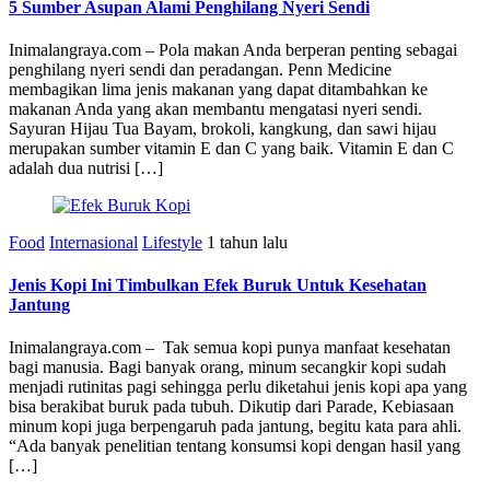
5 Sumber Asupan Alami Penghilang Nyeri Sendi
Inimalangraya.com – Pola makan Anda berperan penting sebagai
penghilang nyeri sendi dan peradangan. Penn Medicine
membagikan lima jenis makanan yang dapat ditambahkan ke
makanan Anda yang akan membantu mengatasi nyeri sendi.
Sayuran Hijau Tua Bayam, brokoli, kangkung, dan sawi hijau
merupakan sumber vitamin E dan C yang baik. Vitamin E dan C
adalah dua nutrisi […]
Food
Internasional
Lifestyle
1 tahun lalu
Jenis Kopi Ini Timbulkan Efek Buruk Untuk Kesehatan
Jantung
Inimalangraya.com – Tak semua kopi punya manfaat kesehatan
bagi manusia. Bagi banyak orang, minum secangkir kopi sudah
menjadi rutinitas pagi sehingga perlu diketahui jenis kopi apa yang
bisa berakibat buruk pada tubuh. Dikutip dari Parade, Kebiasaan
minum kopi juga berpengaruh pada jantung, begitu kata para ahli.
“Ada banyak penelitian tentang konsumsi kopi dengan hasil yang
[…]