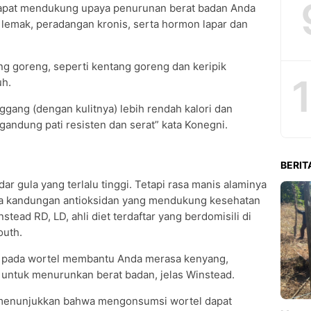
dapat mendukung upaya penurunan berat badan Anda
emak, peradangan kronis, serta hormon lapar dan
ng goreng, seperti kentang goreng dan keripik
uh.
gang (dengan kulitnya) lebih rendah kalori dan
ndung pati resisten dan serat” kata Konegni.
BERIT
ar gula yang terlalu tinggi. Tetapi rasa manis alaminya
ga kandungan antioksidan yang mendukung kesehatan
stead RD, LD, ahli diet terdaftar yang berdomisili di
outh.
gi pada wortel membantu Anda merasa kenyang,
t untuk menurunkan berat badan, jelas Winstead.
1 menunjukkan bahwa mengonsumsi wortel dapat