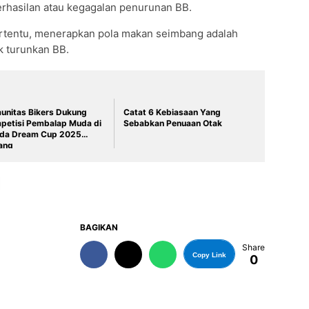
rhasilan atau kegagalan penurunan BB.
rtentu, menerapkan pola makan seimbang adalah
uk turunkan BB.
unitas Bikers Dukung
Catat 6 Kebiasaan Yang
petisi Pembalap Muda di
Sebabkan Penuaan Otak
da Dream Cup 2025
ang
BAGIKAN
Share
Copy Link
0