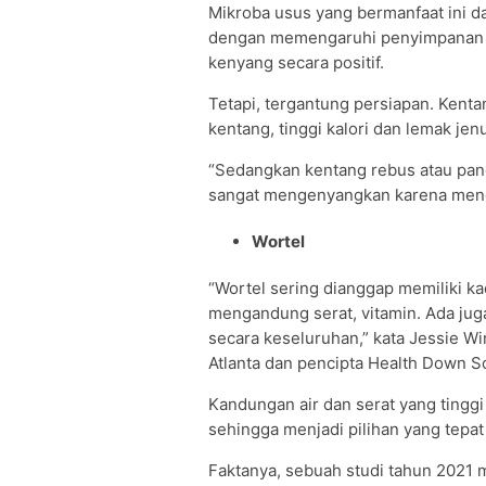
Mikroba usus yang bermanfaat ini 
dengan memengaruhi penyimpanan l
kenyang secara positif.
Tetapi, tergantung persiapan. Kenta
kentang, tinggi kalori dan lemak jen
“Sedangkan kentang rebus atau pang
sangat mengenyangkan karena menga
Wortel
“Wortel sering dianggap memiliki kad
mengandung serat, vitamin. Ada ju
secara keseluruhan,” kata Jessie Win
Atlanta dan pencipta Health Down S
Kandungan air dan serat yang ting
sehingga menjadi pilihan yang tepa
Faktanya, sebuah studi tahun 202