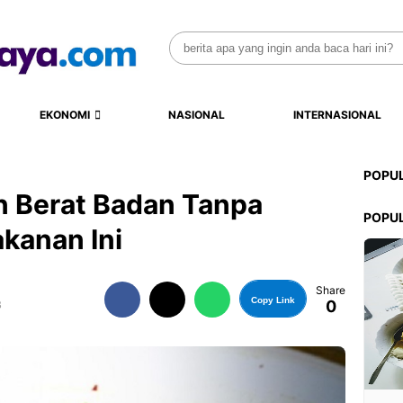
Search
for:
EKONOMI
NASIONAL
INTERNASIONAL
POPU
n Berat Badan Tanpa
POPU
kanan Ini
Share
Copy Link
0
B