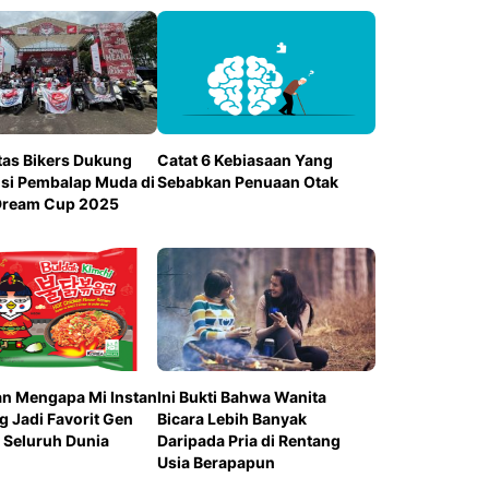
as Bikers Dukung
Catat 6 Kebiasaan Yang
si Pembalap Muda di
Sebabkan Penuaan Otak
Dream Cup 2025
san Mengapa Mi Instan
Ini Bukti Bahwa Wanita
 Jadi Favorit Gen
Bicara Lebih Banyak
i Seluruh Dunia
Daripada Pria di Rentang
Usia Berapapun