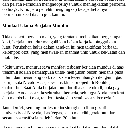
dan pelatih kemudian mengadopsinya untuk meningkatkan performa
olahraga. Kini, para peneliti mengungkap betapa hebatnya
perubahan kecil dalam gerakan ini.
Manfaat Utama Berjalan Mundur
Tidak seperti berjalan maju, yang terutama melibatkan pergelangan
kaki, berjalan mundur mengalihkan beban kerja ke pinggul dan
lutut. Perubahan halus dalam gerakan ini mengaktifkan berbagai
kelompok otot, yang menawarkan manfaat unik untuk kekuatan dan
mobilitas.
“Sejujurnya, menurut saya manfaat terbesar berjalan mundur di atas
treadmill adalah kemampuan untuk mengubah beban mekanis pada
tubuh dan menantang otak dan sistem keseimbangan dengan tugas
baru,” kata Nicole Haas, spesialis klinis ortopedi di Boulder,
Colorado. “Saat Anda berjalan mundur di atas treadmill, pola gaya
berjalan Anda secara keseluruhan berbeda, sehingga Anda merekrut
dan membebani otot, tendon, fasia, dan sendi secara berbeda.”
Janet Dufek, seorang profesor kinesiologi dan ilmu gizi di
University of Nevada, Las Vegas, telah meneliti gerak mundur
secara ekstensif selama lebih dari 20 tahun.
Ia menemukan bahwa beberapa manfaat berjalan mundur adalah