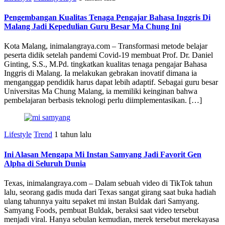
Pengembangan Kualitas Tenaga Pengajar Bahasa Inggris Di
Malang Jadi Kepedulian Guru Besar Ma Chung Ini
Kota Malang, inimalangraya.com – Transformasi metode belajar
peserta didik setelah pandemi Covid-19 membuat Prof. Dr. Daniel
Ginting, S.S., M.Pd. tingkatkan kualitas tenaga pengajar Bahasa
Inggris di Malang. Ia melakukan gebrakan inovatif dimana ia
menganggap pendidik harus dapat lebih adaptif. Sebagai guru besar
Universitas Ma Chung Malang, ia memiliki keinginan bahwa
pembelajaran berbasis teknologi perlu diimplementasikan. […]
Lifestyle
Trend
1 tahun lalu
Ini Alasan Mengapa Mi Instan Samyang Jadi Favorit Gen
Alpha di Seluruh Dunia
Texas, inimalangraya.com – Dalam sebuah video di TikTok tahun
lalu, seorang gadis muda dari Texas sangat girang saat buka hadiah
ulang tahunnya yaitu sepaket mi instan Buldak dari Samyang.
Samyang Foods, pembuat Buldak, beraksi saat video tersebut
menjadi viral. Hanya sebulan kemudian, merek tersebut merekayasa