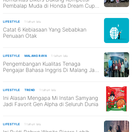
Pembalap Muda di Honda Dream Cup
2025 Malang
LIFESTYLE
1 tahun lalu
Catat 6 Kebiasaan Yang Sebabkan
Penuaan Otak
LIFESTYLE
MALANG RAYA
1 tahun lalu
Pengembangan Kualitas Tenaga
Pengajar Bahasa Inggris Di Malang Jadi
Kepedulian Guru Besar Ma Chung Ini
LIFESTYLE
TREND
1 tahun lalu
Ini Alasan Mengapa Mi Instan Samyang
Jadi Favorit Gen Alpha di Seluruh Dunia
LIFESTYLE
1 tahun lalu