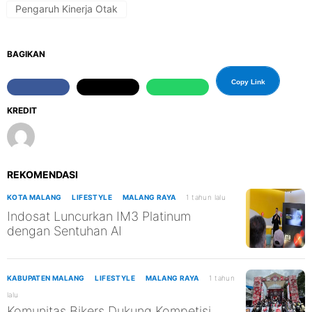
Pengaruh Kinerja Otak
BAGIKAN
Copy Link
KREDIT
REKOMENDASI
KOTA MALANG
LIFESTYLE
MALANG RAYA
1 tahun lalu
Indosat Luncurkan IM3 Platinum
dengan Sentuhan AI
KABUPATEN MALANG
LIFESTYLE
MALANG RAYA
1 tahun
lalu
Komunitas Bikers Dukung Kompetisi